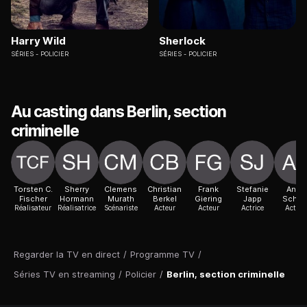
Harry Wild
Sherlock
SÉRIES
POLICIER
SÉRIES
POLICIER
Au casting dans Berlin, section
criminelle
Torsten C.
Sherry
Clemens
Christian
Frank
Stefanie
Anna
Fischer
Hormann
Murath
Berkel
Giering
Japp
Schud
Réalisateur
Réalisatrice
Scénariste
Acteur
Acteur
Actrice
Actric
Regarder la TV en direct
/
Programme TV
/
Séries TV en streaming
/
Policier
/
Berlin, section criminelle