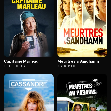
Capitaine Marleau
Meurtres à Sandhamn
SÉRIES
POLICIER
SÉRIES
POLICIER