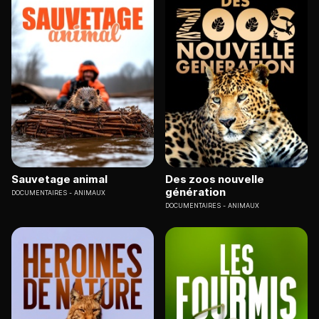
Sauvetage animal
Des zoos nouvelle
génération
DOCUMENTAIRES
ANIMAUX
DOCUMENTAIRES
ANIMAUX