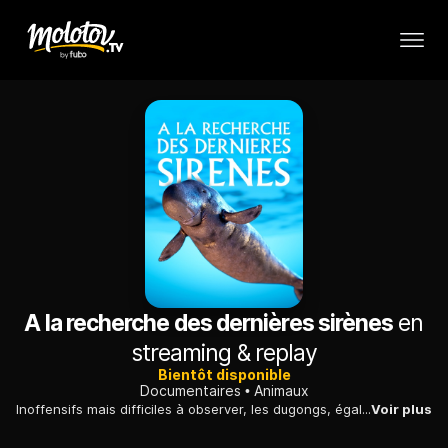
A la recherche des dernières sirènes
en
streaming & replay
Bientôt disponible
Documentaires
Animaux
Inoffensifs mais difficiles à observer, les dugongs, également surnommés «siréniens», sont des mammifères marins vivant sur les littoraux de l'océan Indien.
Voir plus