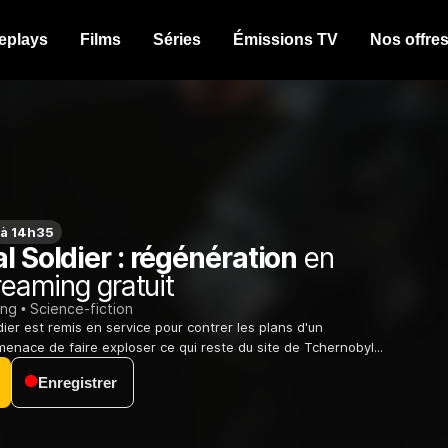
eplays
Films
Séries
Émissions TV
Nos offre
 à 14h35
l Soldier : régénération
en
reaming gratuit
ing
Science-fiction
ier est remis en service pour contrer les plans d'un
menace de faire exploser ce qui reste du site de Tchernobyl...
Enregistrer