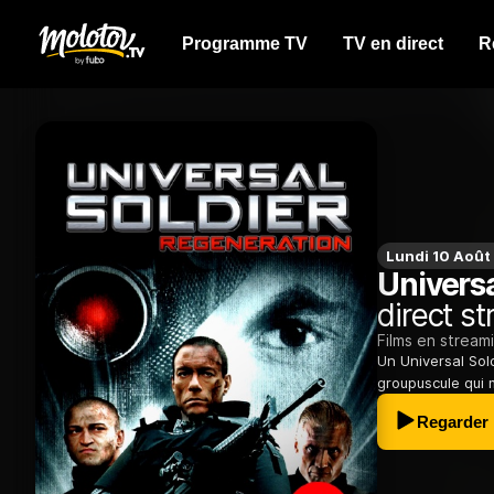
Programme TV
TV en direct
R
Lundi 10 Août
Universa
direct st
Films en stream
Un Universal Sold
groupuscule qui 
Regarder