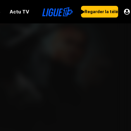
Actu TV
s
Regarder la télé