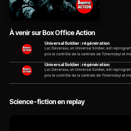
À venir sur Box Office Action
Universal Soldier : régénération
Luc Deveraux, un Universal Soldier, est reprogra
pris le contrôle de la centrale de Tchernobyl et
Deveraux s'introduit dans la centrale et découvre 
Universal Soldier : régénération
Scott...
Luc Deveraux, un Universal Soldier, est reprogra
pris le contrôle de la centrale de Tchernobyl et
Deveraux s'introduit dans la centrale et découvre 
Scott...
Science-fiction en replay