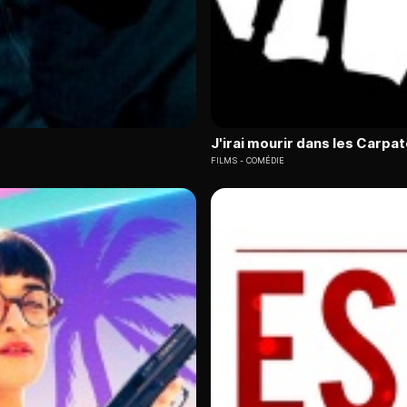
J'irai mourir dans les Carpa
FILMS
COMÉDIE