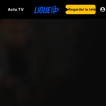
Actu TV
s
Regarder la télé