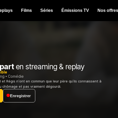
eplays
Films
Séries
Émissions TV
Nos offre
part
en streaming & replay
ible
ing
Comédie
l et Régis n’ont en commun que leur père qu’ils connaissent à
au chômage et pas vraiment dégourdi.
Enregistrer