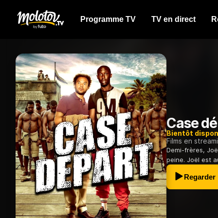
Programme TV
TV en direct
R
Case dé
Bientôt dispon
Films en stream
Demi-frères, Joë
peine. Joël est 
Regarder