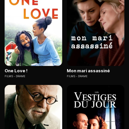
One Love !
Mon mari assassiné
FILMS
DRAME
FILMS
DRAME