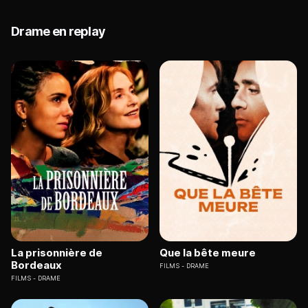
Drame en replay
La prisonnière de
Que la bête meure
Bordeaux
FILMS
DRAME
FILMS
DRAME