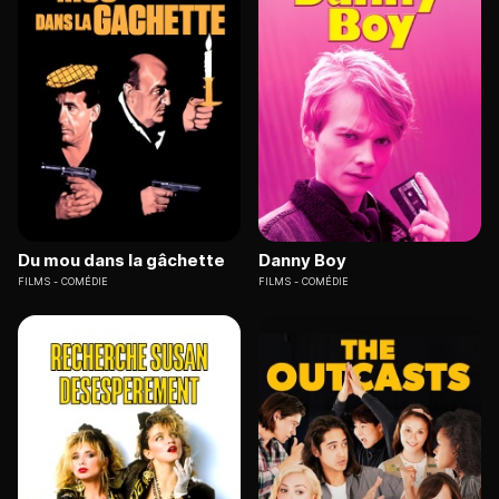
Du mou dans la gâchette
Danny Boy
FILMS
COMÉDIE
FILMS
COMÉDIE