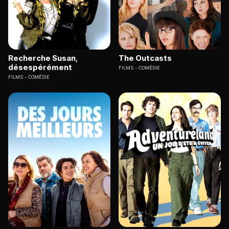
Recherche Susan,
The Outcasts
désespérément
FILMS
COMÉDIE
FILMS
COMÉDIE