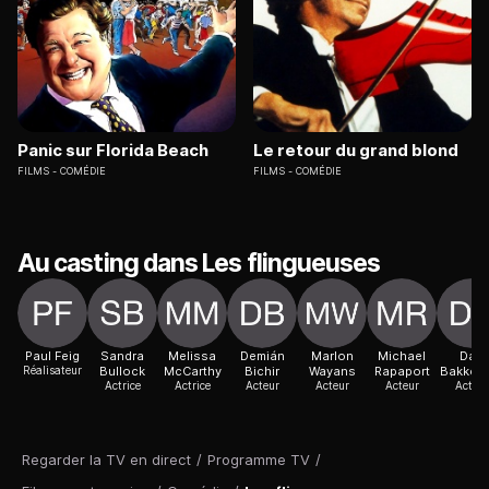
Panic sur Florida Beach
Le retour du grand blond
FILMS
COMÉDIE
FILMS
COMÉDIE
Au casting dans Les flingueuses
Paul Feig
Sandra
Melissa
Demián
Marlon
Michael
Dan
Réalisateur
Bullock
McCarthy
Bichir
Wayans
Rapaport
Bakked
Actrice
Actrice
Acteur
Acteur
Acteur
Acteur
Regarder la TV en direct
/
Programme TV
/