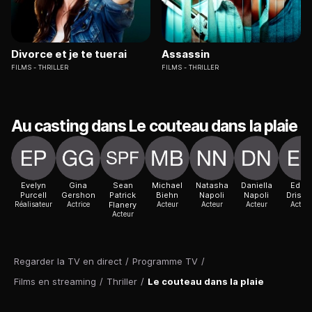
Divorce et je te tuerai
Assassin
FILMS
THRILLER
FILMS
THRILLER
Au casting dans Le couteau dans la plaie
Evelyn
Gina
Sean
Michael
Natasha
Daniella
Eddie
Purcell
Gershon
Patrick
Biehn
Napoli
Napoli
Drisco
Réalisateur
Actrice
Flanery
Acteur
Acteur
Acteur
Acteur
Acteur
Regarder la TV en direct
/
Programme TV
/
Films en streaming
/
Thriller
/
Le couteau dans la plaie