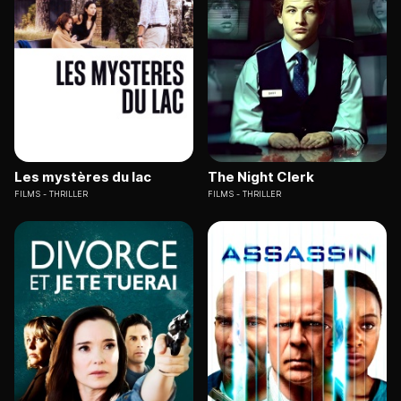
Les mystères du lac
The Night Clerk
FILMS
THRILLER
FILMS
THRILLER