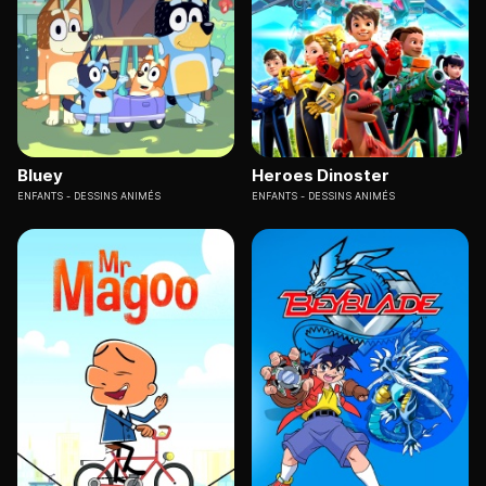
Bluey
Heroes Dinoster
ENFANTS
DESSINS ANIMÉS
ENFANTS
DESSINS ANIMÉS