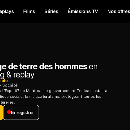
eplays
Films
Séries
Émissions TV
Nos offre
ge de terre des hommes
en
g & replay
ible
Société
 L'Expo 67 de Montréal, le gouvernement Trudeau instaura
tique sociale, le multiculturalisme, protégeant toutes les
urelles.
Enregistrer