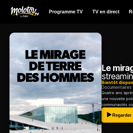
Programme TV
TV en direct
R
Le mira
streamin
Bientôt dispon
Documentaires
Quatre ans après
une nouvelle poli
communautés cult
Regarder