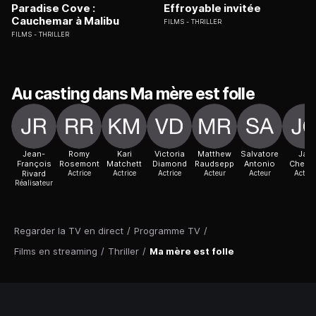
Paradise Cove :
Effroyable invitée
Cauchemar à Malibu
FILMS
THRILLER
FILMS
THRILLER
Au casting dans Ma mère est folle
Jean-
Romy
Kari
Victoria
Matthew
Salvatore
Jay
François
Rosemont
Matchett
Diamond
Raudsepp
Antonio
Cheve
Rivard
Actrice
Actrice
Actrice
Acteur
Acteur
Acteur
Réalisateur
Regarder la TV en direct
/
Programme TV
/
Films en streaming
/
Thriller
/
Ma mère est folle