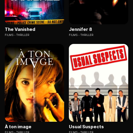
The Vanished
Jennifer 8
FILMS
THRILLER
FILMS
THRILLER
À ton image
Usual Suspects
FILMS
THRILLER
FILMS
THRILLER