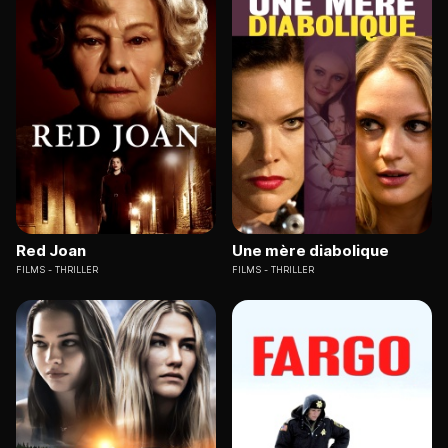
Red Joan
Une mère diabolique
FILMS
THRILLER
FILMS
THRILLER