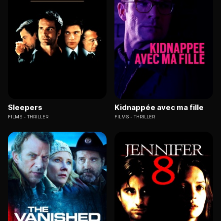
Sleepers
Kidnappée avec ma fille
FILMS
THRILLER
FILMS
THRILLER