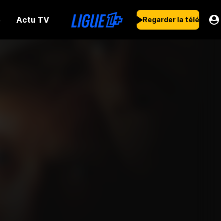
Actu TV
s
Regarder la télé