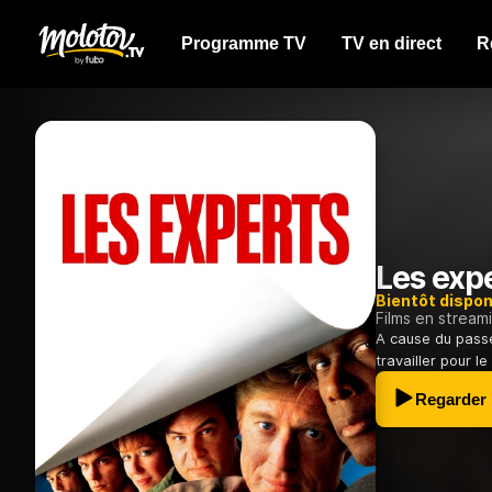
Programme TV
TV en direct
R
Les exp
Bientôt dispon
Films en stream
A cause du passé
travailler pour l
Regarder