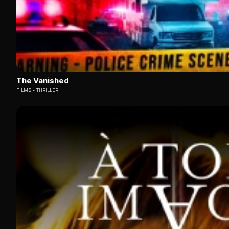
The Vanished
FILMS
THRILLER