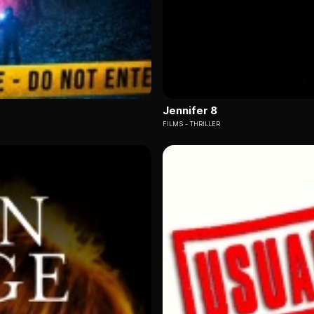
Jennifer 8
FILMS
THRILLER