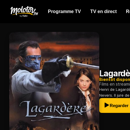
Programme TV
TV en direct
R
Lagardè
Bientôt dispon
Films en stream
Henri de Lagardè
Nevers. Il jure d
Regarder