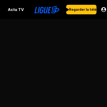
Actu TV
s
Regarder la télé