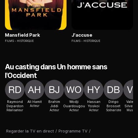
Mansfield Park
J'accuse
FILMS
HISTORIQUE
FILMS
HISTORIQUE
Au casting dans Un homme sans
l'Occident
Raymond
Ali Hamit
Brahim
Wodji
Hassan
Diégo
Valent
Depardon
Acteur
Jiddi
Ouardougou
Yoskoi
Brosset
Silvest
Réalisateur
Acteur
Acteur
Acteur
Scénariste
Musicie
Regarder la TV en direct
/
Programme TV
/