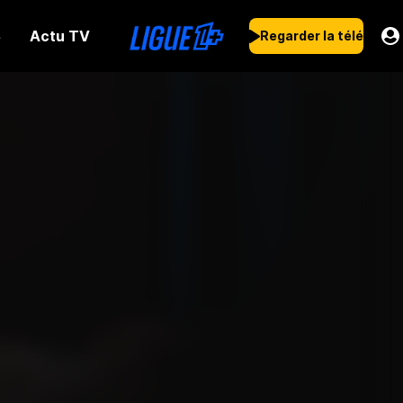
Actu TV
s
Regarder la télé