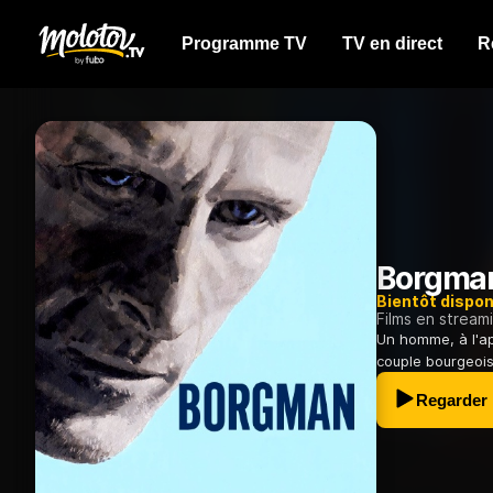
Programme TV
TV en direct
R
Borgma
Bientôt dispon
Films en stream
Un homme, à l'ap
couple bourgeois
Regarder