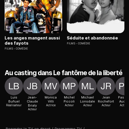
Les anges mangent aussi
Séduite et abandonnée
des fayots
FILMS
COMÉDIE
FILMS
COMÉDIE
Au casting dans Le fantôme de la liberté
Luis
Jean-
Monica
Michel
Michael
Jean
Pasca
Buñuel
Claude
Vitti
Piccoli
Lonsdale
Rochefort
Audre
Réalisateur
Brialy
Actrice
Acteur
Acteur
Acteur
Actric
Acteur
Regarder la TV en direct
/
Programme TV
/