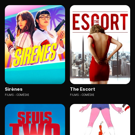
Sirènes
The Escort
FILMS
COMÉDIE
FILMS
COMÉDIE