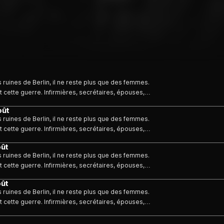
es ruines de Berlin, il ne reste plus que des femmes.
 cette guerre. Infirmières, secrétaires, épouses,
emandes du IIIe Reich ? Comment se sont-elles fait
oût
Historiens, témoignages et archive éclairent sur la
es ruines de Berlin, il ne reste plus que des femmes.
 embrigadement de masse du XXe siècle.
 cette guerre. Infirmières, secrétaires, épouses,
emandes du IIIe Reich ? Comment se sont-elles fait
oût
Historiens, témoignages et archive éclairent sur la
es ruines de Berlin, il ne reste plus que des femmes.
 embrigadement de masse du XXe siècle.
 cette guerre. Infirmières, secrétaires, épouses,
emandes du IIIe Reich ? Comment se sont-elles fait
oût
Historiens, témoignages et archive éclairent sur la
es ruines de Berlin, il ne reste plus que des femmes.
 embrigadement de masse du XXe siècle.
 cette guerre. Infirmières, secrétaires, épouses,
emandes du IIIe Reich ? Comment se sont-elles fait
Historiens, témoignages et archive éclairent sur la