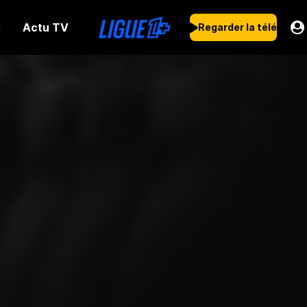
Actu TV
s
Regarder la télé