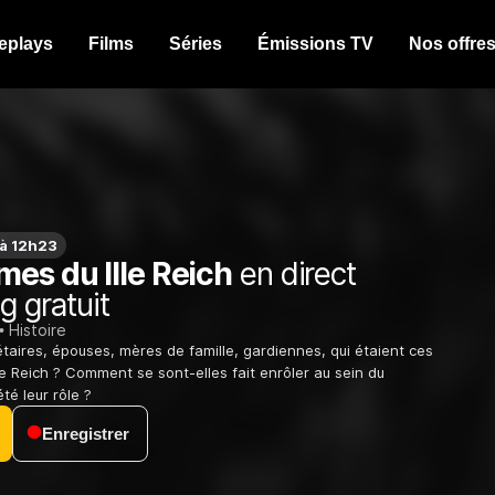
eplays
Films
Séries
Émissions TV
Nos offre
 à 12h23
es du IIIe Reich
en direct
g gratuit
Histoire
étaires, épouses, mères de famille, gardiennes, qui étaient ces
Ie Reich ? Comment se sont-elles fait enrôler au sein du
té leur rôle ?
Enregistrer