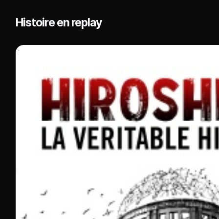
propagande sans faille qui a mené au plus grand
Histoire en replay