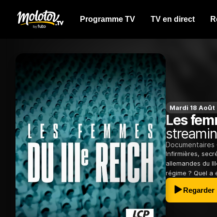
Programme TV
TV en direct
R
Mardi 18 Août
Les femm
streamin
Documentaires
Infirmières, secr
allemandes du II
régime ? Quel a é
Regarder