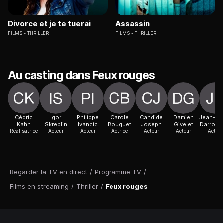
Divorce et je te tuerai
Assassin
FILMS
THRILLER
FILMS
THRILLER
Au casting dans Feux rouges
Cédric
Igor
Philippe
Carole
Candide
Damien
Jean-Pie
Kahn
Skreblin
Ivancic
Bouquet
Joseph
Givelet
Darrous
Réalisatrice
Acteur
Acteur
Actrice
Acteur
Acteur
Acteur
Regarder la TV en direct
/
Programme TV
/
Films en streaming
/
Thriller
/
Feux rouges