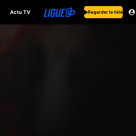
Actu TV
s
Regarder la télé