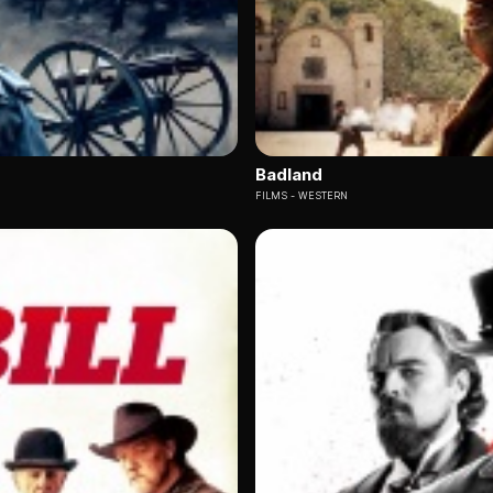
Badland
FILMS
WESTERN