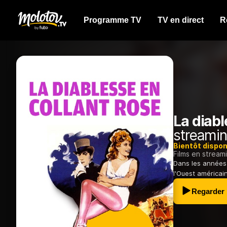
Programme TV
TV en direct
R
La diabl
streamin
Bientôt dispon
Films en stream
Dans les années 
l'Ouest américain
Regarder