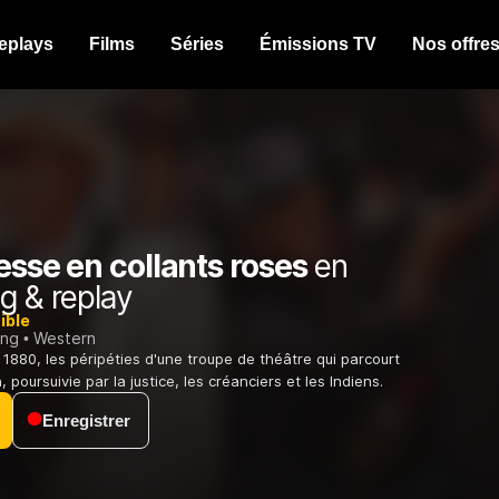
eplays
Films
Séries
Émissions TV
Nos offre
esse en collants roses
en
g & replay
ible
ing
Western
1880, les péripéties d'une troupe de théâtre qui parcourt
, poursuivie par la justice, les créanciers et les Indiens.
Enregistrer