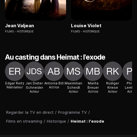
Jean Valjean
Louise Violet
FILMS
HISTORIQUE
FILMS
HISTORIQUE
Au casting dans Heimat : l'exode
Edgar Reitz
Jan Dieter
Antonia Bill
Maximilian
Marita
Rüdiger
Philin
Réalisateur
Schneider
Actrice
Scheidt
Breuer
Kriese
Lembe
Acteur
Acteur
Actrice
Acteur
Actric
Regarder la TV en direct
/
Programme TV
/
Films en streaming
/
Historique
/
Heimat : l'exode