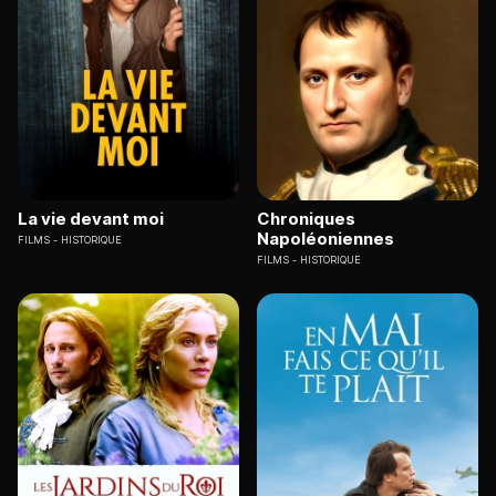
La vie devant moi
Chroniques
Napoléoniennes
FILMS
HISTORIQUE
FILMS
HISTORIQUE