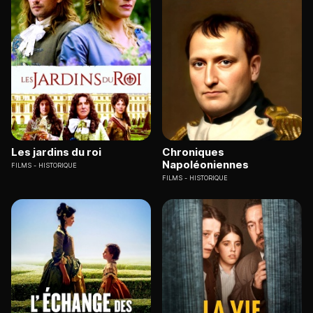
Les jardins du roi
Chroniques
Napoléoniennes
FILMS
HISTORIQUE
FILMS
HISTORIQUE