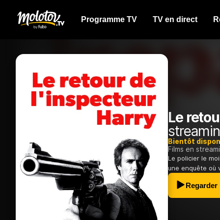
Programme TV
TV en direct
R
Le retou
streamin
Bientôt dispon
Films en stream
Le policier le m
une enquête où v
Regarder