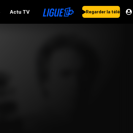
Actu TV
s
Regarder la télé