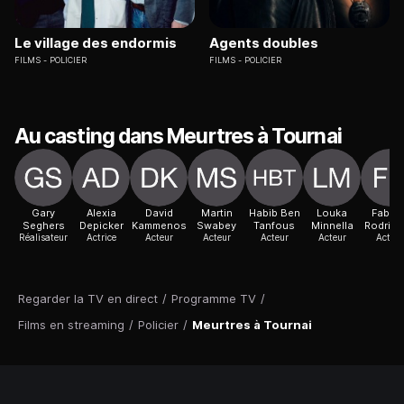
Le village des endormis
Agents doubles
FILMS
POLICIER
FILMS
POLICIER
Au casting dans Meurtres à Tournai
Gary
Alexia
David
Martin
Habib Ben
Louka
Fabric
Seghers
Depicker
Kammenos
Swabey
Tanfous
Minnella
Rodrigu
Réalisateur
Actrice
Acteur
Acteur
Acteur
Acteur
Acteur
Regarder la TV en direct
/
Programme TV
/
Films en streaming
/
Policier
/
Meurtres à Tournai