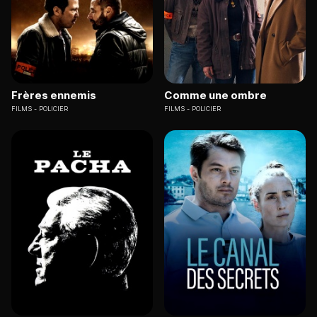
Frères ennemis
Comme une ombre
FILMS
POLICIER
FILMS
POLICIER