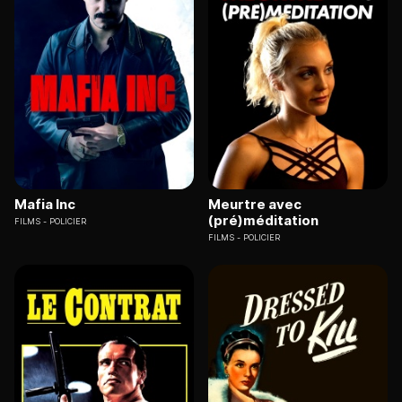
Mafia Inc
Meurtre avec
(pré)méditation
FILMS
POLICIER
FILMS
POLICIER