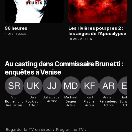
96 heures
Les rivières pourpres 2 :
les anges de l'Apocalypse
FILMS
POLICIER
FILMS
POLICIER
Au casting dans Commissaire Brunetti :
enquêtes à Venise
Sigi
Uwe
Julia Jäger
Michael
Karl
Annett
Esthe
Rothemund
Kockisch
Actrice
Degen
Fischer
Renneberg
Schwei
Réalisateur
Acteur
Acteur
Acteur
Actrice
Actric
Regarder la TV en direct
/
Programme TV
/