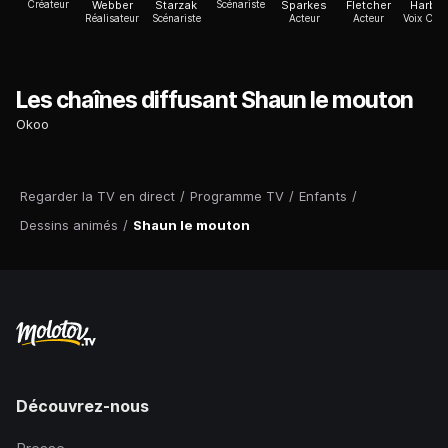
Créateur
Webber
Starzak
Scénariste
Sparkes
Fletcher
Harbo
Réalisateur
Scénariste
Acteur
Acteur
Voix Off
Les chaînes diffusant Shaun le mouton
Okoo
Regarder la TV en direct
/
Programme TV
/
Enfants
/
Dessins animés
/
Shaun le mouton
Découvrez-nous