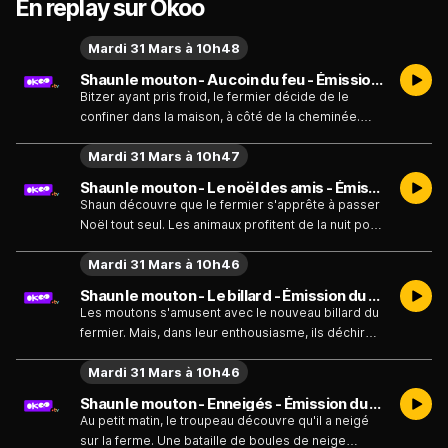
En replay sur Okoo
Mardi 31 Mars à 10h48
Shaun le mouton - Au coin du feu - Émission du mardi 31 mars
Bitzer ayant pris froid, le fermier décide de le
confiner dans la maison, à côté de la cheminée.
Malheureusement, cette place est celle de Pidsley,
Mardi 31 Mars à 10h47
qui n'apprécie pas du tout d'en être chassé...
Shaun le mouton - Le noël des amis - Émission du mardi 31 mars
Shaun découvre que le fermier s'apprête à passer
Noël tout seul. Les animaux profitent de la nuit pour
décorer la maison...
Mardi 31 Mars à 10h46
Shaun le mouton - Le billard - Émission du mardi 31 mars
Les moutons s'amusent avec le nouveau billard du
fermier. Mais, dans leur enthousiasme, ils déchirent
le tapis de la table...
Mardi 31 Mars à 10h46
Shaun le mouton - Enneigés - Émission du mardi 31 mars
Au petit matin, le troupeau découvre qu'il a neigé
sur la ferme. Une bataille de boules de neige