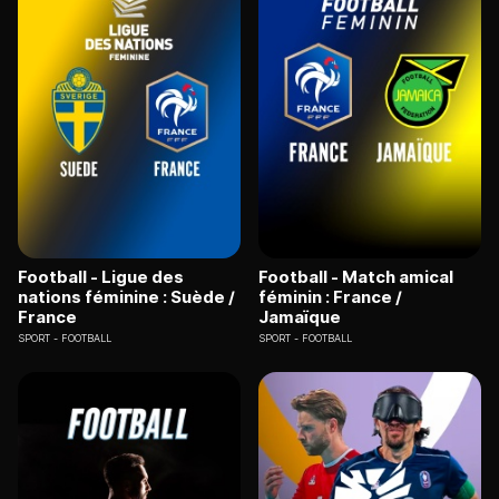
Football - Ligue des
Football - Match amical
nations féminine : Suède /
féminin : France /
France
Jamaïque
SPORT
FOOTBALL
SPORT
FOOTBALL