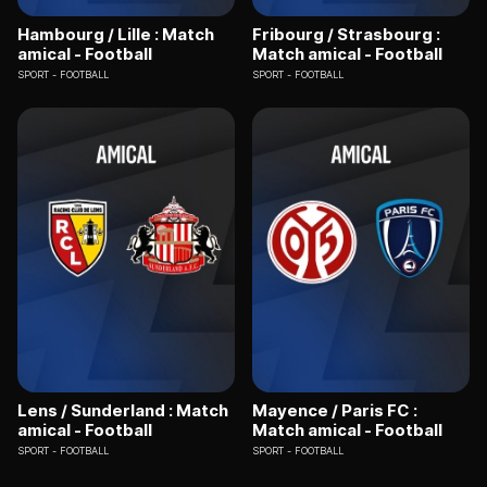
Hambourg / Lille : Match
Fribourg / Strasbourg :
amical - Football
Match amical - Football
SPORT
FOOTBALL
SPORT
FOOTBALL
Lens / Sunderland : Match
Mayence / Paris FC :
amical - Football
Match amical - Football
SPORT
FOOTBALL
SPORT
FOOTBALL