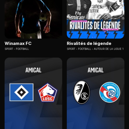
Winamax FC
Rivalités de légende
SPORT
FOOTBALL
SPORT
FOOTBALL - AUTOUR DE LA LIGUE 1