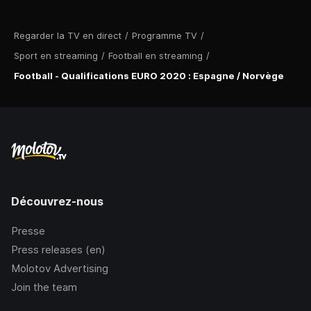
Regarder la TV en direct
/
Programme TV
/
Sport en streaming
/
Football en streaming
/
Football - Qualifications EURO 2020 : Espagne / Norvège
Découvrez-nous
Presse
Press releases (en)
Molotov Advertising
Join the team