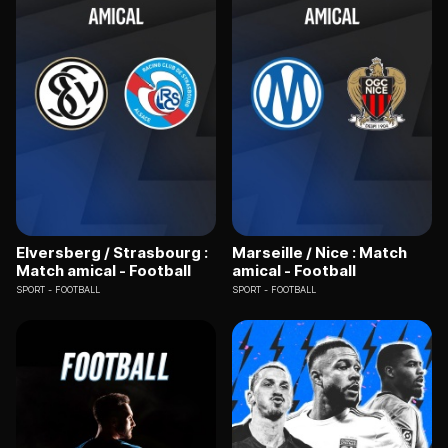
Elversberg / Strasbourg :
Marseille / Nice : Match
Match amical - Football
amical - Football
SPORT
FOOTBALL
SPORT
FOOTBALL