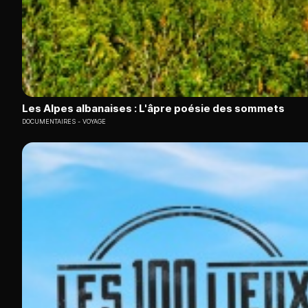
Les Alpes albanaises : L'âpre poésie des sommets
DOCUMENTAIRES
VOYAGE