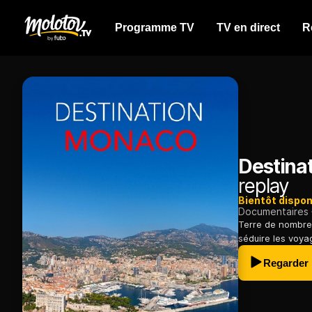
Programme TV
TV en direct
R
Destina
replay
Bientôt dispon
Documentaires
Terre de nombreu
séduire les voya
Regarder