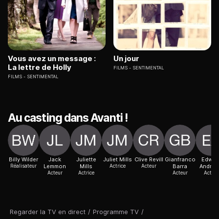
Vous avez un message :
Un jour
La lettre de Holly
FILMS
SENTIMENTAL
FILMS
SENTIMENTAL
Au casting dans Avanti !
Billy Wilder
Jack
Juliette
Juliet Mills
Clive Revill
Gianfranco
Edwar
Réalisateur
Lemmon
Mills
Actrice
Acteur
Barra
Andre
Acteur
Actrice
Acteur
Acteur
Regarder la TV en direct
/
Programme TV
/