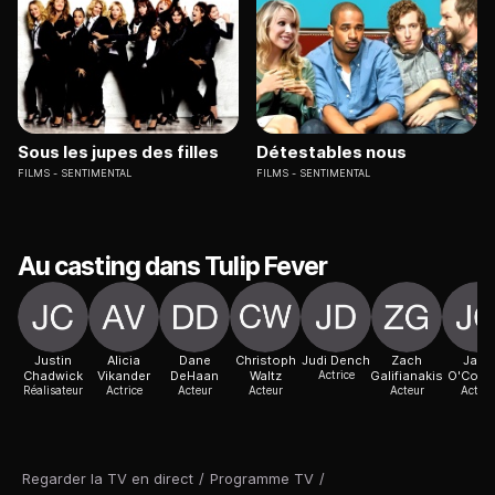
Sous les jupes des filles
Détestables nous
FILMS
SENTIMENTAL
FILMS
SENTIMENTAL
Au casting dans Tulip Fever
Justin
Alicia
Dane
Christoph
Judi Dench
Zach
Jack
Chadwick
Vikander
DeHaan
Waltz
Actrice
Galifianakis
O'Conne
Réalisateur
Actrice
Acteur
Acteur
Acteur
Acteur
Regarder la TV en direct
/
Programme TV
/