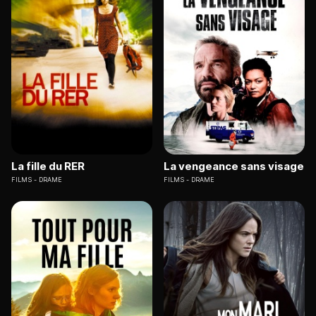
La fille du RER
La vengeance sans visage
FILMS
DRAME
FILMS
DRAME