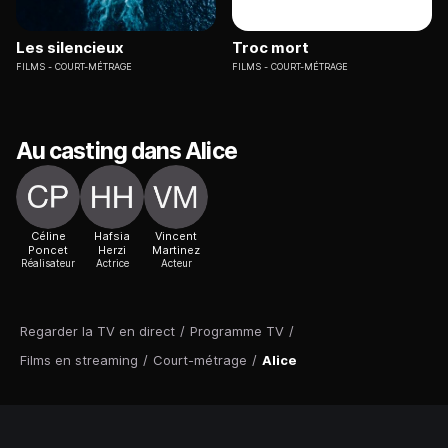
Les silencieux
Troc mort
FILMS
COURT-MÉTRAGE
FILMS
COURT-MÉTRAGE
Au casting dans Alice
Céline
Hafsia
Vincent
Poncet
Herzi
Martinez
Réalisateur
Actrice
Acteur
Regarder la TV en direct
/
Programme TV
/
Films en streaming
/
Court-métrage
/
Alice