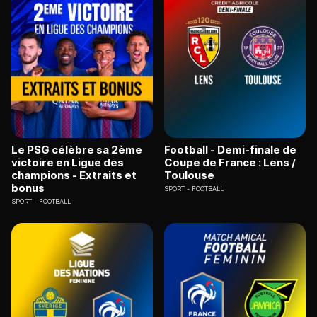
Le PSG célèbre sa 2ème
Football - Demi-finale de
victoire en Ligue des
Coupe de France : Lens /
champions - Extraits et
Toulouse
bonus
SPORT
FOOTBALL
SPORT
FOOTBALL