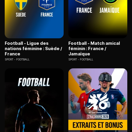
Football - Ligue des
Football - Match amical
nations féminine : Suède /
féminin : France /
France
Jamaïque
SPORT
FOOTBALL
SPORT
FOOTBALL