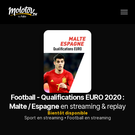
Football - Qualifications EURO 2020 :
Malte / Espagne
en streaming & replay
Bientôt disponible
Sport en streaming
Football en streaming