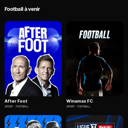
Football à venir
After Foot
Winamax FC
SPORT
FOOTBALL
SPORT
FOOTBALL