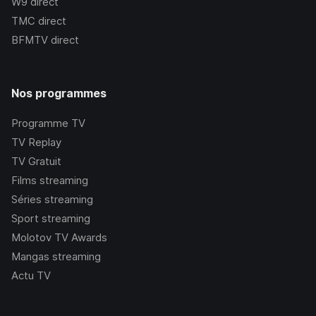
W9
direct
TMC
direct
BFMTV
direct
Nos programmes
Programme TV
TV Replay
TV Gratuit
Films streaming
Séries streaming
Sport streaming
Molotov TV Awards
Mangas streaming
Actu TV