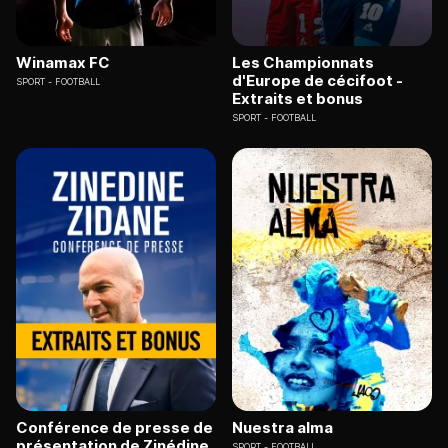
Winamax FC
Les Championnats
d'Europe de cécifoot -
SPORT
FOOTBALL
Extraits et bonus
SPORT
FOOTBALL
Conférence de presse de
Nuestra alma
présentation de Zinédine
SPORT
FOOTBALL