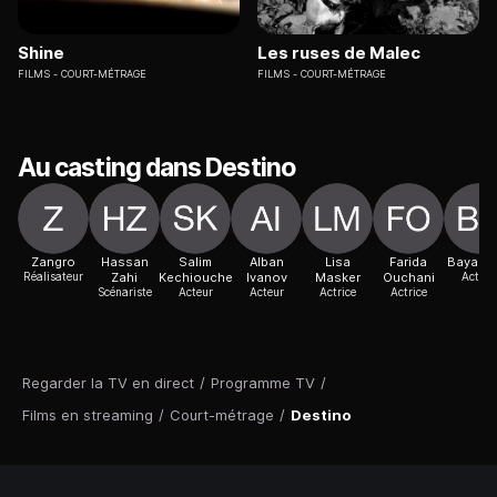
Shine
Les ruses de Malec
FILMS
COURT-MÉTRAGE
FILMS
COURT-MÉTRAGE
Au casting dans Destino
Zangro
Hassan
Salim
Alban
Lisa
Farida
Baya Be
Réalisateur
Zahi
Kechiouche
Ivanov
Masker
Ouchani
Actric
Scénariste
Acteur
Acteur
Actrice
Actrice
Regarder la TV en direct
/
Programme TV
/
Films en streaming
/
Court-métrage
/
Destino