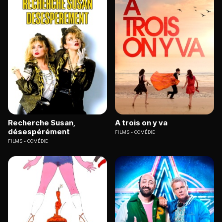
Recherche Susan,
A trois on y va
désespérément
FILMS
COMÉDIE
FILMS
COMÉDIE