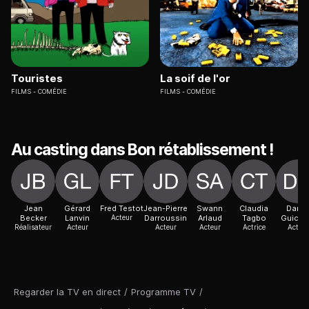
Touristes
La soif de l'or
FILMS
COMÉDIE
FILMS
COMÉDIE
Au casting dans Bon rétablissement !
Jean
Gérard
Fred Testot
Jean-Pierre
Swann
Claudia
Danie
Becker
Lanvin
Acteur
Darroussin
Arlaud
Tagbo
Guicha
Réalisateur
Acteur
Acteur
Acteur
Actrice
Acteur
Regarder la TV en direct
/
Programme TV
/