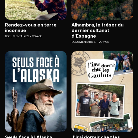
Rendez-vous en terre
Alhambra, le trésor du
inconnue
dernier sultanat
d'Espagne
DOCUMENTAIRES
VOYAGE
DOCUMENTAIRES
VOYAGE
Seuls face à l'Alaska
J'irai dormir chez les