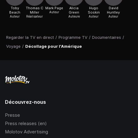
Toby
Thomas C
Mark Page
Alicia
Hugo
David
Beach
Miller
Auteur
Green
Soskin
Huntley
Auteur
Réalisateur
Auteure
Auteur
Auteur
Regarder la TV en direct
/
Programme TV
/
Documentaires
/
Voyage
/
Décollage pour l'Amérique
Découvrez-nous
Presse
Press releases (en)
Molotov Advertising