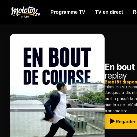
Programme TV
TV en direct
R
En bout
replay
Bientôt dispon
Films en stream
Jacques a dix mi
où il a passé la
numéro de télép
transmettre.
Regarder