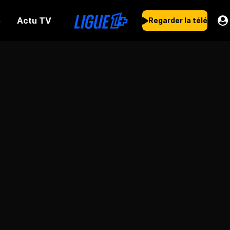
Actu TV
s
Regarder la télé