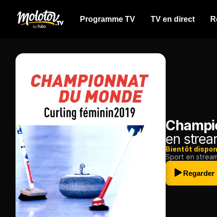
Programme TV
TV en direct
R
Champio
en strea
Bientôt dispon
Sport en strea
Regarder