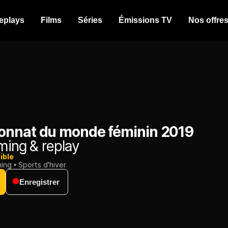
eplays
Films
Séries
Émissions TV
Nos offre
nnat du monde féminin 2019
ming & replay
ible
ming
Sports d'hiver
Enregistrer