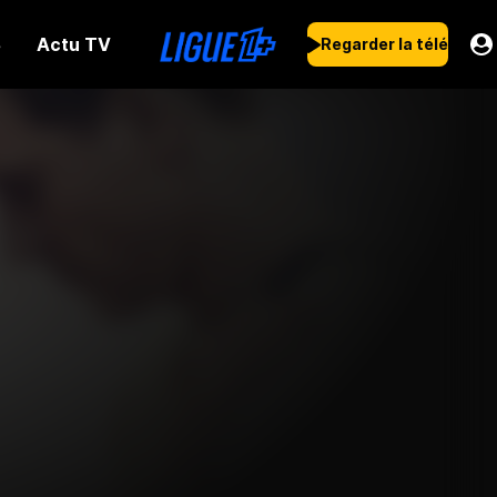
Actu TV
s
Regarder la télé