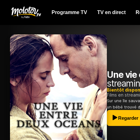
Programme TV
TV en direct
R
Une vie
streamin
Bientôt dispon
Films en stream
Sur une île sauva
un bébé trouvé d
Regarder