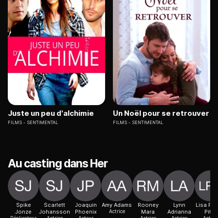
Juste un peu d'alchimie
Un Noël pour se retrouver
FILMS
SENTIMENTAL
FILMS
SENTIMENTAL
Au casting dans Her
Spike
Scarlett
Joaquin
Amy Adams
Rooney
Lynn
Lisa Re
Jonze
Johansson
Phoenix
Actrice
Mara
Adrianna
Pitts