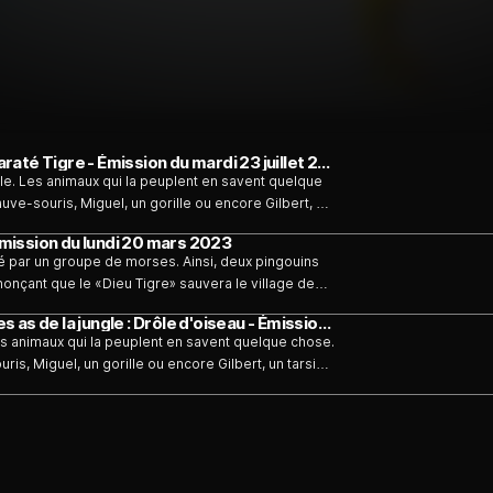
Les as de la jungle : opération banquise - Karaté Tigre - Émission du mardi 23 juillet 2024
ble. Les animaux qui la peuplent en savent quelque
uve-souris, Miguel, un gorille ou encore Gilbert, un
s. Pour les appeler, il suffit d
 Émission du lundi 20 mars 2023
ué par un groupe de morses. Ainsi, deux pingouins
nnonçant que le «Dieu Tigre» sauvera le village de
 un tigre, accepte de les aider et forme un commando
Les as de la jungle : opération banquise - Les as de la jungle : Drôle d'oiseau - Émission du lundi 20 mars 2023
sier paranoïaque, et Junior le poisson tigre. A peine
Les animaux qui la peuplent en savent quelque chose.
raser par les morses qui volent les oeufs des
ris, Miguel, un gorille ou encore Gilbert, un tarsier,
ts du village...
les appeler, il suffit de tirer un signal d'alarme qui
olcan. Une fois leur plan d'action établi, les As de
ne société toulousaine, un dessin animé inventif