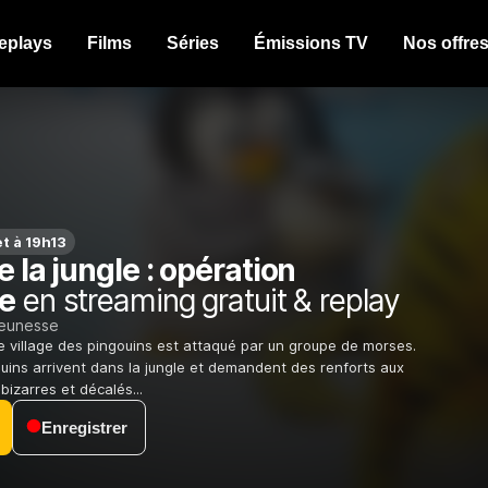
eplays
Films
Séries
Émissions TV
Nos offre
et à 19h13
e la jungle : opération
e
en streaming gratuit & replay
jeunesse
le village des pingouins est attaqué par un groupe de morses.
ouins arrivent dans la jungle et demandent des renforts aux
bizarres et décalés...
Enregistrer