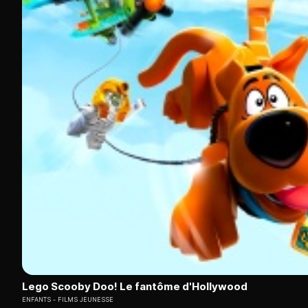
Lego Scooby Doo! Le fantôme d'Hollywood
ENFANTS
FILMS JEUNESSE