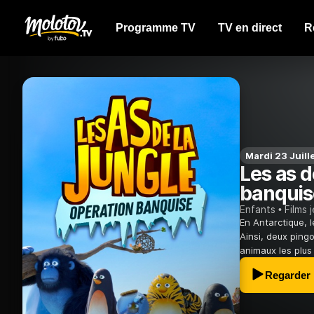
Programme TV
TV en direct
R
Mardi 23 Juill
Les as d
banquis
Enfants
Films 
En Antarctique, 
Ainsi, deux ping
animaux les plus 
Regarder