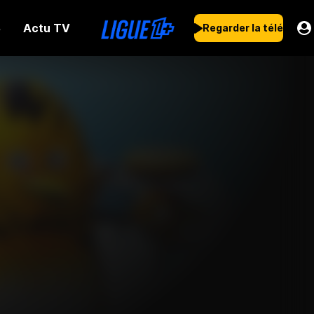
Actu TV
s
Regarder la télé