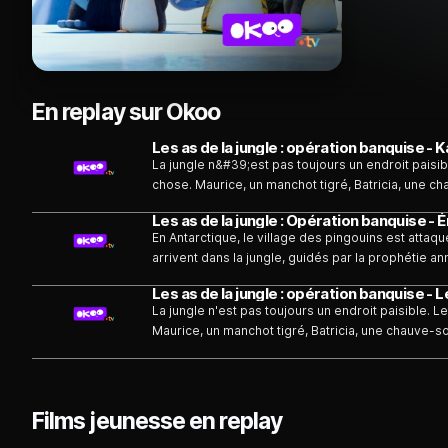
En replay sur Okoo
La jungle n&#39;est pas toujours un endroit paisi
chose. Maurice, un manchot tigré, Batricia, une cha
tarsier, sont là pour assurer la sécurité de leurs ami
Les as de la jungle : Opération banquise -
En Antarctique, le village des pingouins est attaq
arrivent dans la jungle, guidés par la prophétie a
l'oppression. Maurice, un pingouin qui croit être
avec ses amis Junior le phacochère, Gilbert le tar
La jungle n'est pas toujours un endroit paisible. 
arrivés sur la banquise, le petit groupe se fait éc
Maurice, un manchot tigré, Batricia, une chauve-sou
pingouins et sèment la désolation parmi les habitan
sont là pour assurer la sécurité de leurs amis. Pour 
envoie de petits nuages de fumée au sommet d'un v
la jungle interviennent au plus vite. Produit par u
destiné au jeune public.
Films jeunesse en replay