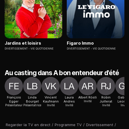
Jardins et loisirs
Figaro Immo
DIVERTISSEMENT
VIE QUOTIDIENNE
DIVERTISSEMENT
VIE QUOTIDIENNE
Au casting dans A bon entendeur d'été
François
Linda
Vincent
Laura
Albert Rösti
Robin
Gabrie
Egger
Bourget
Kaufmann
Andres
Invité
Juillerat
Leonar
Présentateur
Présentatrice
Invité
Invité
Invité
Invité
Regarder la TV en direct
/
Programme TV
/
Divertissement
/