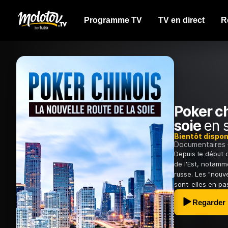
Programme TV
TV en direct
R
Poker ch
soie
en s
Bientôt dispon
Documentaires
Depuis le début 
de l'Est, notamm
russe. Les "nouve
sont-elles en pa
Regarder