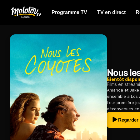
Programme TV
TV en direct
R
Nous le
Bientôt dispon
Films en stream
Amanda et Jake o
ensemble à Los A
Leur première j
déconvenues en su
Regarder