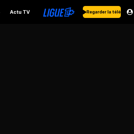
Actu TV
s
Regarder la télé