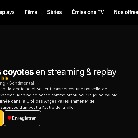
eplays
Films
Séries
Émissions TV
Nos offre
s coyotes
en streaming & replay
ible
ing
Sentimental
nt la vingtaine et veulent commencer une nouvelle vie
ngeles. Rien ne se passe comme prévu pour le jeune couple.
ournée dans la Cité des Anges va les emmener de
rprises d'un bout à l'autre de la ville.
Enregistrer