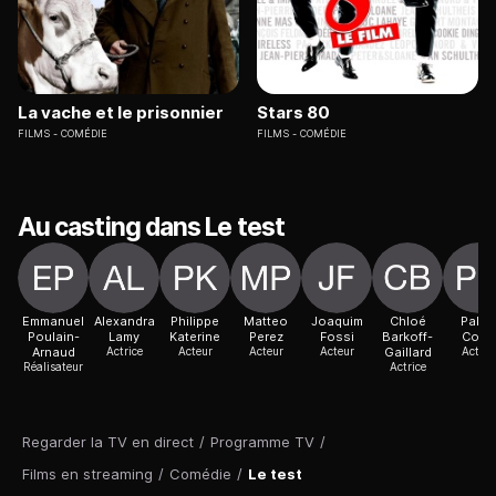
La vache et le prisonnier
Stars 80
FILMS
COMÉDIE
FILMS
COMÉDIE
Au casting dans Le test
Emmanuel
Alexandra
Philippe
Matteo
Joaquim
Chloé
Pablo
Poulain-
Lamy
Katerine
Perez
Fossi
Barkoff-
Cobo
Arnaud
Actrice
Acteur
Acteur
Acteur
Gaillard
Acteur
Réalisateur
Actrice
Regarder la TV en direct
/
Programme TV
/
Films en streaming
/
Comédie
/
Le test