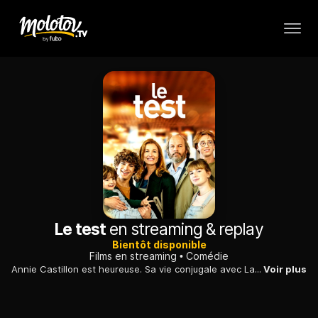
Le test
en streaming & replay
Bientôt disponible
Films en streaming
Comédie
Annie Castillon est heureuse. Sa vie conjugale avec Laurent est un exemple d'harmonie. Ses deux enfants, Maximilien et César, sont des garçons brillants et sensibles. Et Poupi, sa jeune ado, l'épaule sans jamais se plaindre dans l'éducation d'Antoine, le petit dernier. Un week-end comme tous les autres, la découverte d'un test de grossesse positif dans la salle de bain va enrayer la belle harmonie.
Voir plus