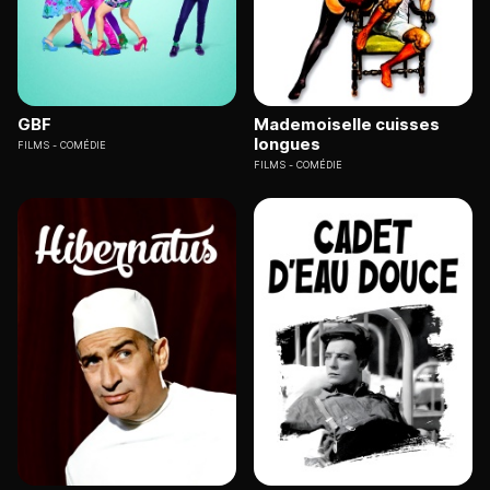
GBF
Mademoiselle cuisses
longues
FILMS
COMÉDIE
FILMS
COMÉDIE