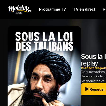
Programme TV
TV en direct
R
Sous la 
replay
Bientôt dispon
Documentaires
Un an après la p
l'Afghanistan et
Regarder