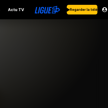
Actu TV
s
Regarder la télé