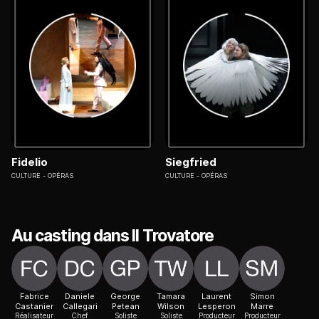
Fidelio
Siegfried
CULTURE
OPÉRAS
CULTURE
OPÉRAS
Au casting dans Il Trovatore
Fabrice
Daniele
George
Tamara
Laurent
Simon
Castanier
Callegari
Petean
Wilson
Lesperon
Marre
Réalisateur
Chef
Soliste
Soliste
Producteur
Producteur