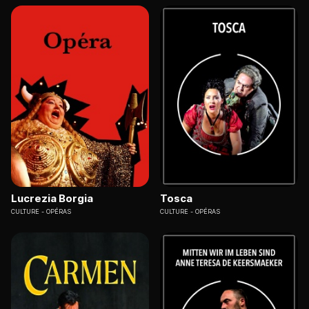
Lucrezia Borgia
Tosca
CULTURE
OPÉRAS
CULTURE
OPÉRAS