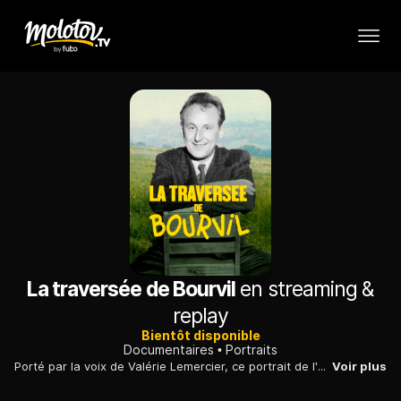
La traversée de Bourvil
en streaming &
replay
Bientôt disponible
Documentaires
Portraits
Porté par la voix de Valérie Lemercier, ce portrait de l'artiste permet de retrouver ses plus belles chansons, des "Crayons" à "La Tendresse", et les moments forts de sa filmographie, des scènes cultes de "La Traversée de Paris", du "Corniaud" et de "La Grande Vadrouille" au "Cercle rouge"...
Voir plus