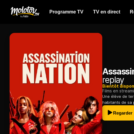
Programme TV
TV en direct
R
Assassi
replay
Bientôt dispon
Films en stream
Une élève de ter
habitants de sa pe
Regarder