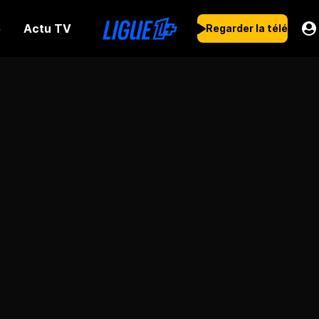
Actu TV
s
Regarder la télé