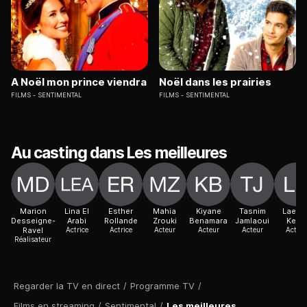
A Noël mon prince viendra
Noël dans les prairies
FILMS
SENTIMENTAL
FILMS
SENTIMENTAL
Au casting dans Les meilleures
Marion
Lina El
Esther
Mahia
Kiyane
Tasnim
Laetiti
Desseigne-
Arabi
Rollande
Zrouki
Benamara
Jamlaoui
Kerfa
Ravel
Actrice
Actrice
Acteur
Acteur
Acteur
Acteur
Réalisateur
Regarder la TV en direct
/
Programme TV
/
Films en streaming
/
Sentimental
/
Les meilleures