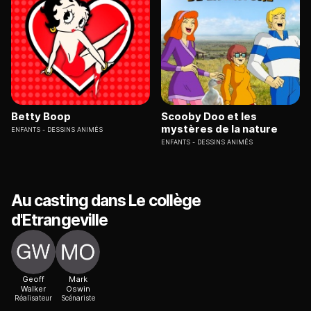
Betty Boop
Scooby Doo et les
mystères de la nature
ENFANTS
DESSINS ANIMÉS
ENFANTS
DESSINS ANIMÉS
Au casting dans Le collège
d'Etrangeville
Geoff
Mark
Walker
Oswin
Réalisateur
Scénariste